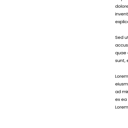
dolor
invent
expli
Sed ut
accus
quae a
sunt, 
Lorem 
eiusm
ad min
ex ea
Lorem 