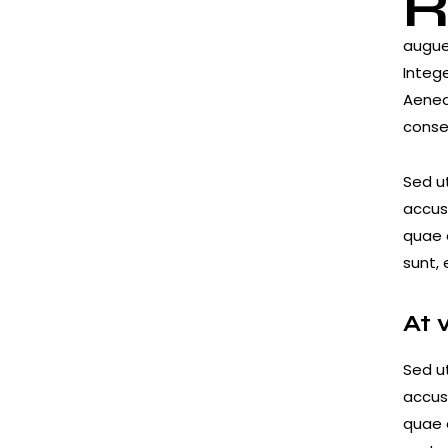
augue 
Integ
Aenean
conse
Sed ut
accus
quae a
sunt, 
At 
Sed ut
accus
quae a