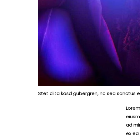
Stet clita kasd gubergren, no sea sanctus e
Lorem 
eiusm
ad min
ex ea