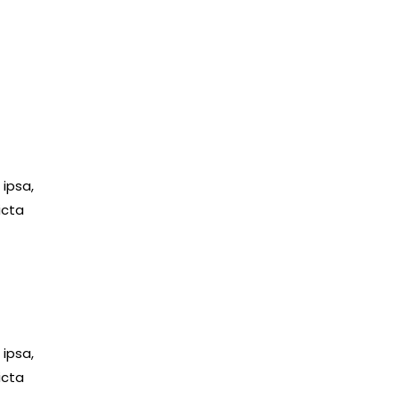
s
ipsa,
icta
ipsa,
icta