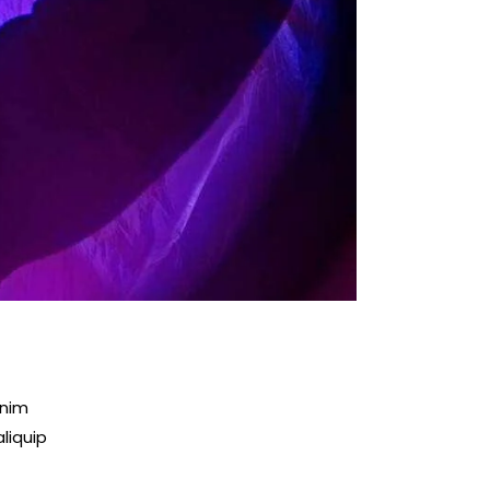
enim
liquip