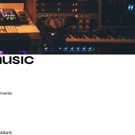
music
ments
idunt.