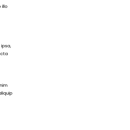
illo
ipsa,
icta
enim
liquip