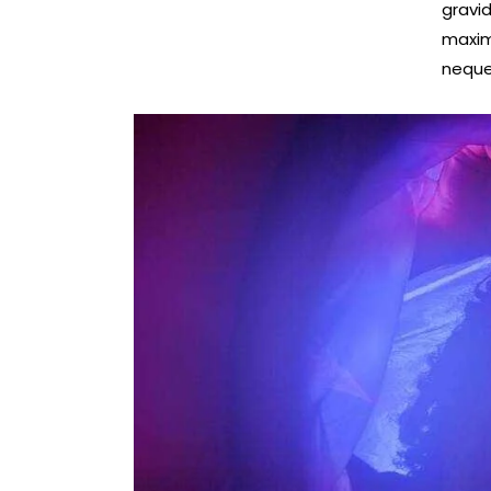
gravid
maxim
neque 