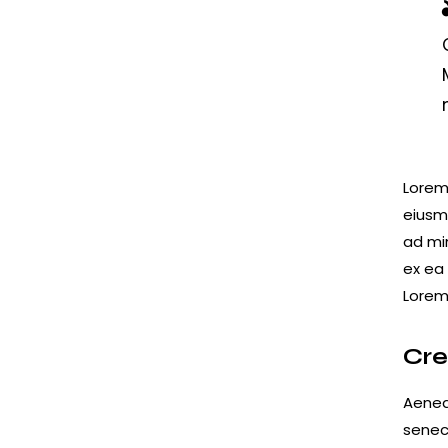
Lorem 
eiusm
ad min
ex ea
Lorem 
Cre
Aenea
senec