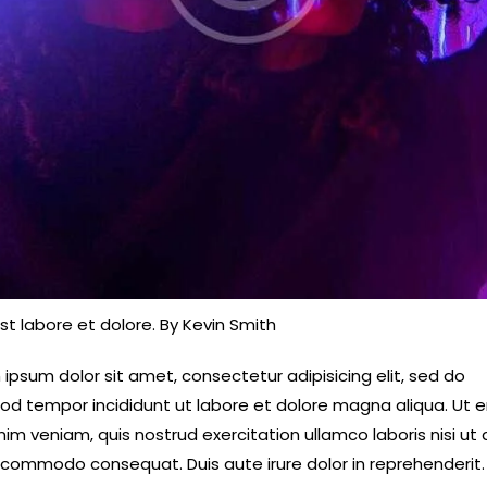
st labore et dolore. By
Kevin Smith
ipsum dolor sit amet, consectetur adipisicing elit, sed do
od tempor incididunt ut labore et dolore magna aliqua. Ut 
im veniam, quis nostrud exercitation ullamco laboris nisi ut a
 commodo consequat. Duis aute irure dolor in reprehenderit.