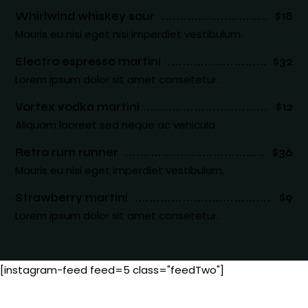
Whirlwind whiskey sour
$18
Mauris eu nisi eget nisi imperdiet vestibulum.
Electro espresso martini
$32
Lorem ipsum dolor sit amet consetetur.
Vortex vodka martini
$12
Aliquam laoreet sed neque ac vehicula.
Retro rum runner
$36
Mauris eu nisi eget imperdiet vestibulum.
Strawberry martini
$9
Lorem ipsum dolor sit amet consetetur.
[instagram-feed feed=5 class="feedTwo"]