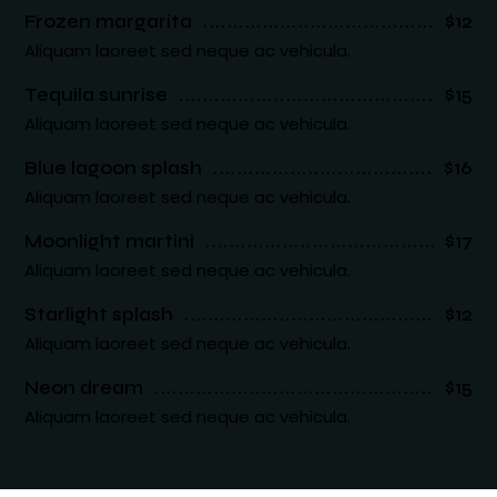
Frozen margarita
$12
Aliquam laoreet sed neque ac vehicula.
Tequila sunrise
$15
Aliquam laoreet sed neque ac vehicula.
Blue lagoon splash
$16
Aliquam laoreet sed neque ac vehicula.
Moonlight martini
$17
Aliquam laoreet sed neque ac vehicula.
Starlight splash
$12
Aliquam laoreet sed neque ac vehicula.
Neon dream
$15
Aliquam laoreet sed neque ac vehicula.