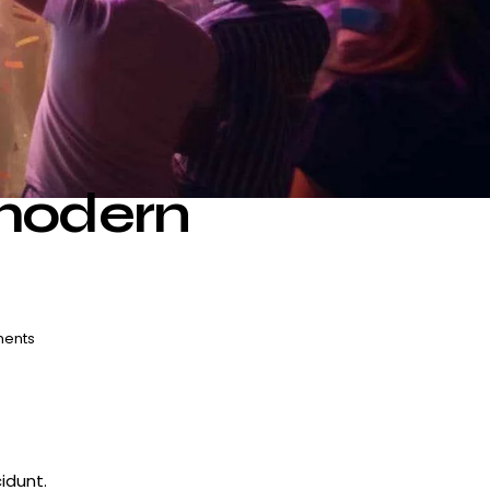
modern
ents
idunt.