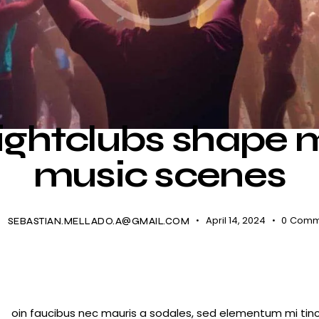
NIGHTLIFE
ightclubs shape 
music scenes
April 14, 2024
0
Comm
SEBASTIAN.MELLADO.A@GMAIL.COM
oin faucibus nec mauris a sodales, sed elementum mi tinc