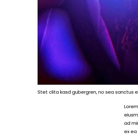
Stet clita kasd gubergren, no sea sanctus e
Lorem 
eiusm
ad min
ex ea