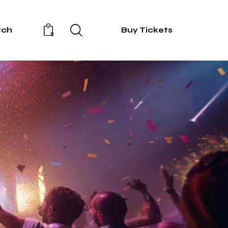
rch
Buy Tickets
0