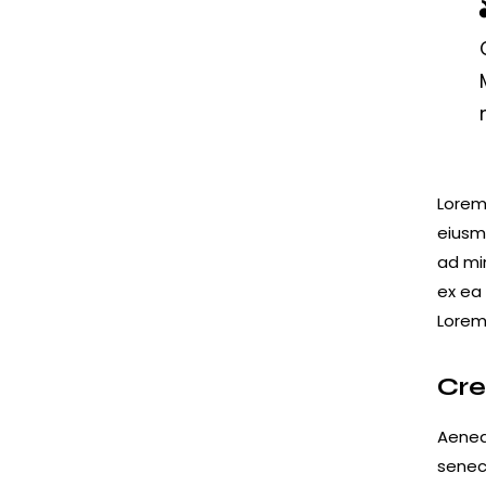
Lorem 
eiusm
ad min
ex ea
Lorem 
Cre
Aenea
senec