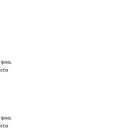
s
ipsa,
icta
ipsa,
icta