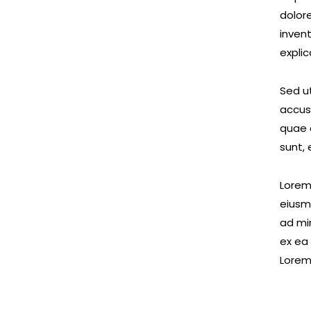
dolor
invent
expli
Sed ut
accus
quae a
sunt, 
Lorem 
eiusm
ad min
ex ea
Lorem 