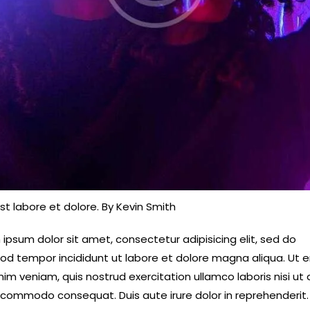
st labore et dolore. By
Kevin Smith
ipsum dolor sit amet, consectetur adipisicing elit, sed do
od tempor incididunt ut labore et dolore magna aliqua. Ut 
im veniam, quis nostrud exercitation ullamco laboris nisi ut a
 commodo consequat. Duis aute irure dolor in reprehenderit.