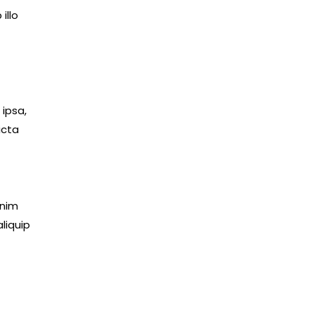
illo
ipsa,
icta
enim
liquip