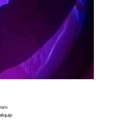
enim
liquip