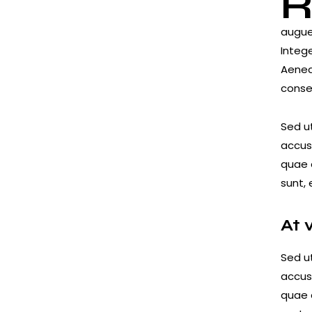
augue 
Integ
Aenean
conse
Sed ut
accus
quae a
sunt, 
At 
Sed ut
accus
quae a