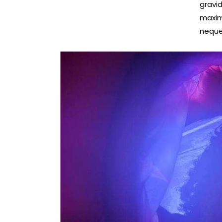
gravid
maxim
neque 