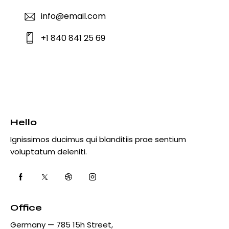
info@email.com
+1 840 841 25 69
Hello
Ignissimos ducimus qui blanditiis prae sentium
voluptatum deleniti.
Office
Germany — 785 15h Street,