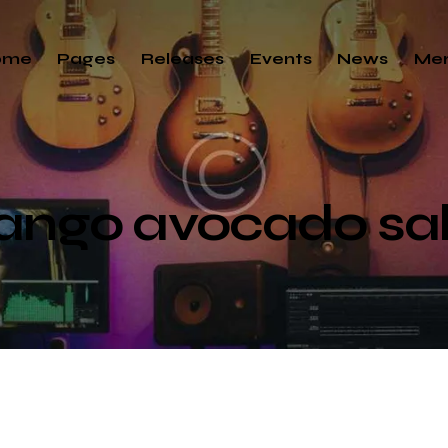
ome
Pages
Releases
Events
News
Me
ngo avocado sa