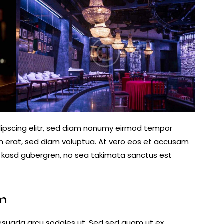
dipscing elitr, sed diam nonumy eirmod tempor
m erat, sed diam voluptua. At vero eos et accusam
ta kasd gubergren, no sea takimata sanctus est
am
esuada arcu sodales ut. Sed sed quam ut ex