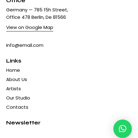
Office
Germany — 785 15h Street,
Office 478 Berlin, De 81566
View on Google Map
+1 840 841 25 69
info@email.com
Links
Home
About Us
Artists
Our Studio
Contacts
Newsletter
Hola! ¿Qué hacemos hoy?