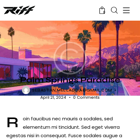
0
RELEASES
Palm Springs Paradise
SEBASTIAN.MELLADO.A@GMAIL.COM
April 21, 2024
0
Comments
R
oin faucibus nec mauris a sodales, sed
elementum mi tincidunt. Sed eget viverra
egestas nisi in consequat. Fusce sodales augue a