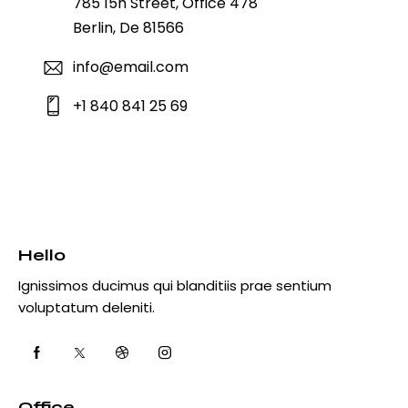
785 15h Street, Office 478
Berlin, De 81566
info@email.com
+1 840 841 25 69
Hello
Ignissimos ducimus qui blanditiis prae sentium
voluptatum deleniti.
Office